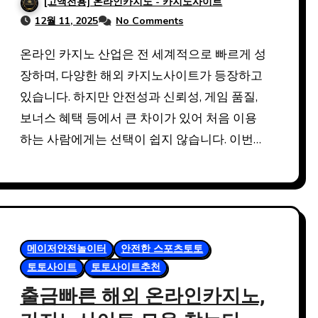
[고액전용] 온라인카지노 - 카지노사이트
12월 11, 2025
No Comments
온라인 카지노 산업은 전 세계적으로 빠르게 성
장하며, 다양한 해외 카지노사이트가 등장하고
있습니다. 하지만 안전성과 신뢰성, 게임 품질,
보너스 혜택 등에서 큰 차이가 있어 처음 이용
하는 사람에게는 선택이 쉽지 않습니다. 이번…
메이저안전놀이터
안전한 스포츠토토
토토사이트
토토사이트추천
출금빠른 해외 온라인카지노,