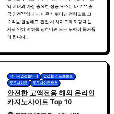
액 베터의 가장 중요한 성공 요소는 바로 **’출
금 안전’**입니다. 아무리 뛰어난 전략으로 고
수익을 달성해도, 환전 시 사이트의 재정력 문
제로 인해 먹튀를 당한다면 모든 노력이 물거품
이 됩니다.…
메이저안전놀이터
안전한 스포츠토토
토토사이트
토토사이트추천
안전한 고액전용 해외 온라인
카지노사이트 Top 10