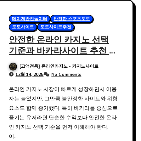
메이저안전놀이터
안전한 스포츠토토
토토사이트
토토사이트추천
안전한 온라인 카지노 선택
기준과 바카라사이트 추천 핵
심 가이드
[고액전용] 온라인카지노 - 카지노사이트
12월 14, 2025
No Comments
온라인 카지노 시장이 빠르게 성장하면서 이용
자는 늘었지만, 그만큼 불안정한 사이트와 위험
요소도 함께 증가했다. 특히 바카라를 중심으로
즐기는 유저라면 단순한 수익보다 안전한 온라
인 카지노 선택 기준을 먼저 이해해야 한다.
이…