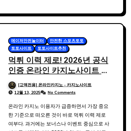
메이저안전놀이터
안전한 스포츠토토
토토사이트
토토사이트추천
먹튀 이력 제로! 2026년 공식
인증 온라인 카지노사이트 와
안전한 온라인 슬롯사이트 추
[고액전용] 온라인카지노 - 카지노사이트
천
12월 13, 2025
No Comments
온라인 카지노 이용자가 급증하면서 가장 중요
한 기준으로 떠오른 것이 바로 먹튀 이력 제로
여부다. 과거에는 보너스나 이벤트 중심으로 사