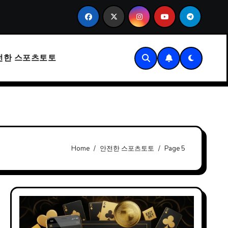
 이유
코인 토토사이트 및 E스포츠 배팅 가이드: 안전한 
전한 스포츠토토
Home
안전한 스포츠토토
Page 5