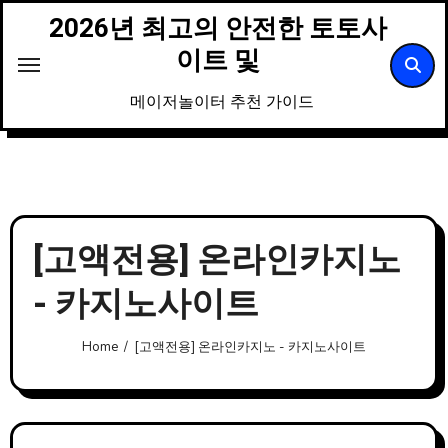
Skip
2026년 최고의 안전한 토토사
to
이트 및
content
메이저놀이터 추천 가이드
[고액전용] 온라인카지노
- 카지노사이트
Home
[고액전용] 온라인카지노 - 카지노사이트