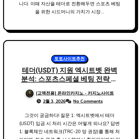
니다. 이때 자산을 테더로 전환해두면 스포츠 베팅
을 위한 시드머니의 가치가 시장…
토토사이트추천
테더(USDT) 지원 엑시트벳 완벽
분석: 스포츠스페셜 베팅 전략 및
토토사이트추천 가이드
[고액전용] 온라인카지노 - 카지노사이트
2월 3, 2026
No Comments
그것이 궁금하다! 질문 1: 엑시트벳에서 테더
(USDT) 입금 시 처리 시간은 어떻게 되나요? 답변
1: 블록체인 네트워크(TRC-20 망 권장)를 통해 처