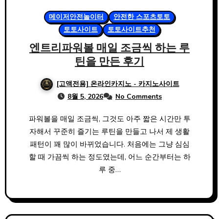
메이저안전놀이터
안전한 스포츠토토
토토사이트
토토사이트추천
엔트리파워볼 매일 조금씩 하는 루
틴을 만든 후기
[고액전용] 온라인카지노 - 카지노사이트
8월 5, 2026
No Comments
파워볼을 매일 조금씩, 그것도 아주 짧은 시간만 투
자해서 꾸준히 즐기는 루틴을 만들고 나서 제 생활
패턴이 꽤 많이 바뀌었습니다. 처음에는 그냥 심심
할 때 가끔씩 하는 정도였는데, 어느 순간부터는 하
루 중…