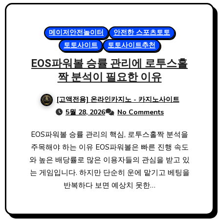
메이저안전놀이터
안전한 스포츠토토
토토사이트
토토사이트추천
EOS파워볼 승률 관리에 로투스홀
짝 분석이 필요한 이유
[고액전용] 온라인카지노 - 카지노사이트
5월 28, 2026
No Comments
EOS파워볼 승률 관리의 핵심, 로투스홀짝 분석을
주목해야 하는 이유 EOS파워볼은 빠른 진행 속도
와 높은 배당률로 많은 이용자들의 관심을 받고 있
는 게임입니다. 하지만 단순히 운에 맡기고 베팅을
반복하다 보면 예상치 못한…