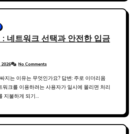
 : 네트워크 선택과 안전한 입금
 2026
No Comments
 네트워크를 이용하려는 사용자가 일시에 몰리면 처리
를 지불하게 되기…