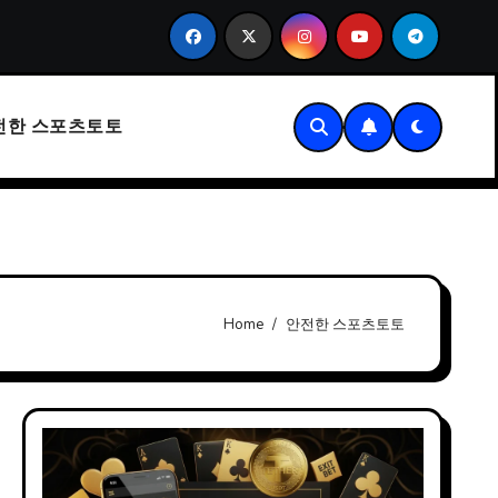
 안전한 이용 방법과 장점
도지코인(DOGE)의 시장 영향
전한 스포츠토토
Home
안전한 스포츠토토