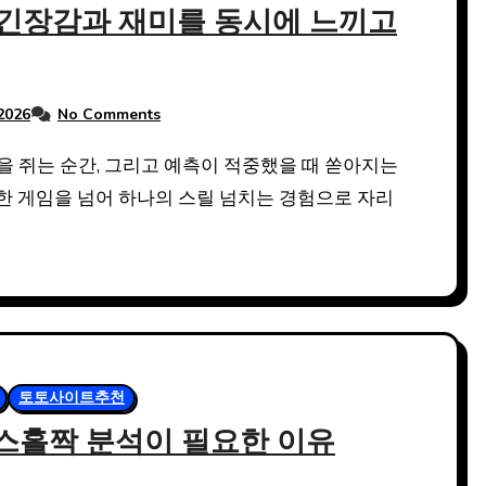
긴장감과 재미를 동시에 느끼고
2026
No Comments
한 게임을 넘어 하나의 스릴 넘치는 경험으로 자리
토토사이트추천
투스홀짝 분석이 필요한 이유