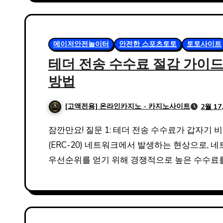
메이저안전놀이터
안전한 스포츠토토
토토사이트
테더 전송 수수료 절감 가이드
방법
[고액전용] 온라인카지노 - 카지노사이트
2월 17,
잠깐만요! 질문 1: 테더 전송 수수료가 갑자기 비싸지는 이유는 무엇인가요? 답변: 주로 이더리움
(ERC-20) 네트워크에서 발생하는 현상으로,
우선순위를 얻기 위해 경쟁적으로 높은 수수료