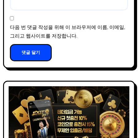
다음 번 댓글 작성을 위해 이 브라우저에 이름, 이메일,
그리고 웹사이트를 저장합니다.