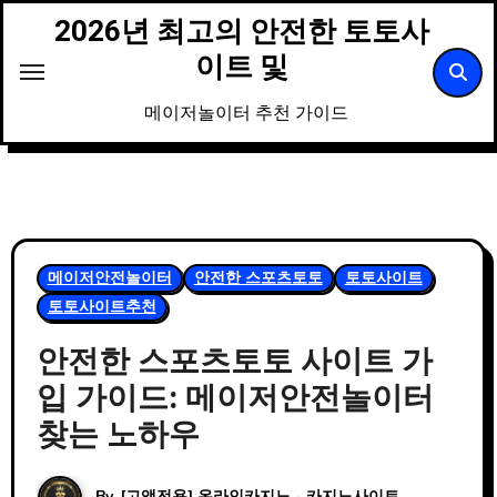
Skip
2026년 최고의 안전한 토토사
to
이트 및
content
메이저놀이터 추천 가이드
메이저안전놀이터
안전한 스포츠토토
토토사이트
토토사이트추천
안전한 스포츠토토 사이트 가
입 가이드: 메이저안전놀이터
찾는 노하우
By
[고액전용] 온라인카지노 - 카지노사이트