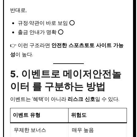
반대로,
규정·약관이 바로 보임 ⭕
출금 안내가 명확 ⭕
👉 이런 구조라면
안전한 스포츠토토 사이트 가능
성
이 높다.
5. 이벤트로 메이저안전놀
이터 를 구분하는 방법
이벤트는 ‘혜택’이 아니라
리스크 신호
일 수 있다.
이벤트 유형
위험도
무제한 보너스
매우 높음