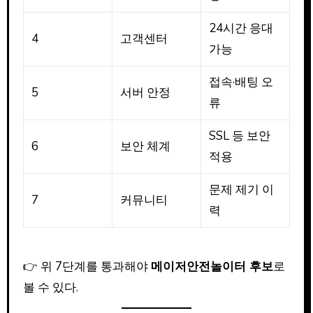
24시간 응대
4
고객센터
가능
접속·배팅 오
5
서버 안정
류
SSL 등 보안
6
보안 체계
적용
문제 제기 이
7
커뮤니티
력
👉 위 7단계를 통과해야
메이저안전놀이터 후보
로
볼 수 있다.