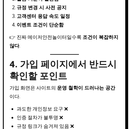
규정 변경 시 사전 공지
고객센터 응답 속도 일정
이벤트 조건이 단순함
👉 진짜 메이저안전놀이터일수록
조건이 복잡하지
않다
.
4. 가입 페이지에서 반드시
확인할 포인트
가입 화면은 사이트의
운영 철학이 드러나는 공간
이다.
과도한 개인정보 요구 ❌
인증 절차가 불투명 ❌
규정 링크가 숨겨져 있음 ❌