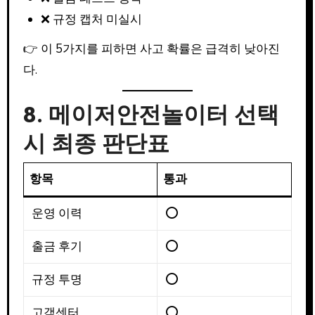
❌ 규정 캡처 미실시
👉 이 5가지를 피하면 사고 확률은 급격히 낮아진
다.
8. 메이저안전놀이터 선택
시 최종 판단표
항목
통과
운영 이력
⭕
출금 후기
⭕
규정 투명
⭕
고객센터
⭕