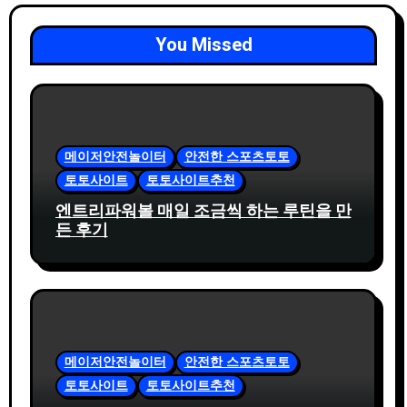
You Missed
메이저안전놀이터
안전한 스포츠토토
토토사이트
토토사이트추천
엔트리파워볼 매일 조금씩 하는 루틴을 만
든 후기
메이저안전놀이터
안전한 스포츠토토
토토사이트
토토사이트추천