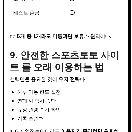
테스트 출금
⭕
👉
5개 중 1개라도 미통과면 보류
가 원칙이다.
9. 안전한 스포츠토토 사이
트 를 오래 이용하는 법
선택만큼 중요한 것이
유지 전략
다.
하루 이용 한도 설정
연패 시 즉시 중단
규정 변경 수시 확인
기록 습관화
메이저안전놀이터라도
이용자가 무리하면 위험
해