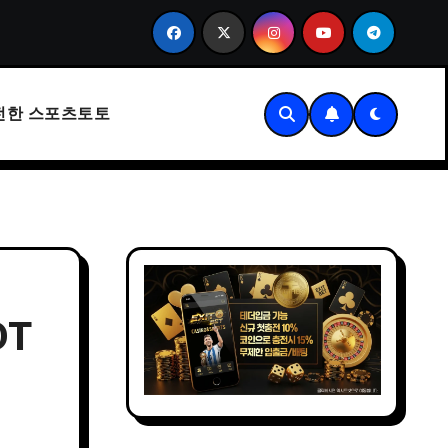
 이유
코인 토토사이트 및 E스포츠 배팅 가이드: 안전한 
전한 스포츠토토
DT