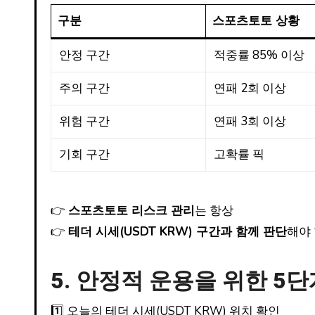
구분
스포츠토토 상황
안정 구간
적중률 85% 이상
주의 구간
연패 2회 이상
위험 구간
연패 3회 이상
기회 구간
고확률 픽
👉
스포츠토토 리스크 관리
는 항상
👉
테더 시세(USDT KRW) 구간과 함께 판단
해야 
5. 안정적 운용을 위한 5
1️⃣ 오늘의 테더 시세(USDT KRW) 위치 확인