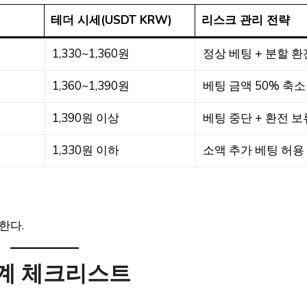
테더 시세(USDT KRW)
리스크 관리 전략
1,330~1,360원
정상 베팅 + 분할 환
1,360~1,390원
베팅 금액 50% 축소
1,390원 이상
베팅 중단 + 환전 보
1,330원 이하
소액 추가 베팅 허용
한다.
단계 체크리스트