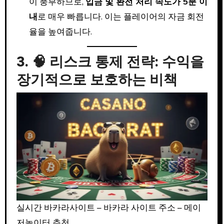
이 풍부하므로,
입금 및 환전 처리 속도가 5분 이
내
로 매우 빠릅니다. 이는 플레이어의 자금 회전
율을 높여줍니다.
3. 🧠 리스크 통제 전략: 수익을
장기적으로 보호하는 비책
실시간 바카라사이트 – 바카라 사이트 주소 – 메이
저놀이터 추천