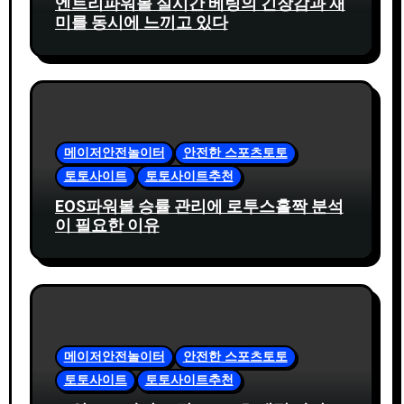
엔트리파워볼 실시간 베팅의 긴장감과 재
미를 동시에 느끼고 있다
메이저안전놀이터
안전한 스포츠토토
토토사이트
토토사이트추천
EOS파워볼 승률 관리에 로투스홀짝 분석
이 필요한 이유
메이저안전놀이터
안전한 스포츠토토
토토사이트
토토사이트추천