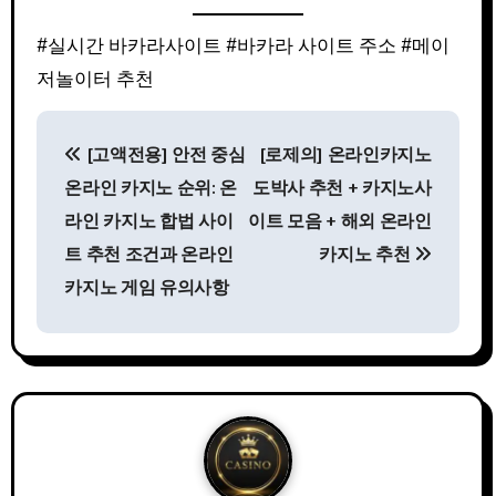
#실시간 바카라사이트 #바카라 사이트 주소 #메이
저놀이터 추천
글
[고액전용] 안전 중심
[로제의] 온라인카지노
탐
온라인 카지노 순위: 온
도박사 추천 + 카지노사
색
라인 카지노 합법 사이
이트 모음 + 해외 온라인
트 추천 조건과 온라인
카지노 추천
카지노 게임 유의사항