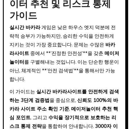
이터 추천 및 리스크 통제
가이드
실시간 바카라
게임은 낮은 하우스 엣지 덕분에 전
략적 승부가 가능하지만, 승리한 수익을 안전하게
지키는 것이 가장 중요합니다. 문제는 수많은
바카
라사이트
중에서 **’진정한 안전성’**을 갖춘
메이저
놀이터
를 구별해내는 것입니다. 이는 단순한 행운이
아닌, 체계적인 **’안전 검색법’**을 통해서만 가능
합니다.
이 가이드는
실시간 바카라사이트를 안전하게 검색
하는 3단계 검증법
을 중심으로,
신뢰도 100%의 바
카라 사이트 주소 확인 기준
,
메이저놀이터 추천 핵
심 포인트
, 그리고
수익을 장기적으로 보호하는 리
스크 통제 전략
을 통합하여 안내합니다.
3000자 이