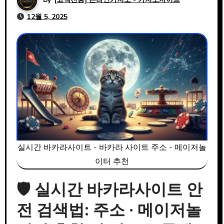
12월 5, 2025
실시간 바카라사이트 - 바카라 사이트 주소 - 메이저놀
이터 추천
🛡️ 실시간 바카라사이트 안
전 검색법: 주소 · 메이저놀