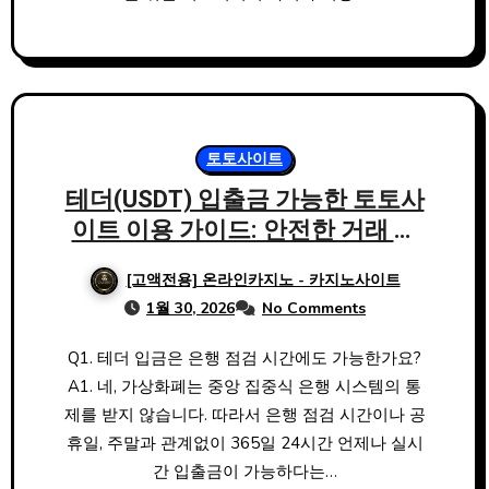
토토사이트
테더(USDT) 입출금 가능한 토토사
이트 이용 가이드: 안전한 거래 방
법 5가지
[고액전용] 온라인카지노 - 카지노사이트
1월 30, 2026
No Comments
Q1. 테더 입금은 은행 점검 시간에도 가능한가요?
A1. 네, 가상화폐는 중앙 집중식 은행 시스템의 통
제를 받지 않습니다. 따라서 은행 점검 시간이나 공
휴일, 주말과 관계없이 365일 24시간 언제나 실시
간 입출금이 가능하다는…