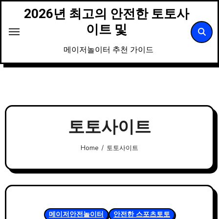
Skip
2026년 최고의 안전한 토토사
to
이트 및
content
메이저놀이터 추천 가이드
토토사이트
Home
토토사이트
메이저안전놀이터
안전한 스포츠토토