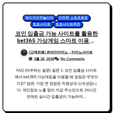
메이저안전놀이터
안전한 스포츠토토
토토사이트
토토사이트추천
코인 입출금 가능 사이트를 활용한
bet365 가상게임 스마트 이용 전
략
[고액전용] 온라인카지노 - 카지노사이트
2월 26, 2026
No Comments
FAQ (자주하는 질문) 질문 1: 코인 입출금 사이트
에서 bet365 가상게임을 이용할 때 장점은 무엇인
가요? 답변: 가장 큰 장점은 익명성과 신속성입니
다. 개인정보 노출 없이 지갑 주소만으로 24시간
언제든 실시간 입출금이 가능하며,…