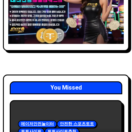
You Missed
메이저안전놀이터
안전한 스포츠토토
토토사이트
토토사이트추천