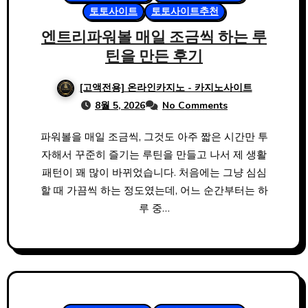
토토사이트
토토사이트추천
엔트리파워볼 매일 조금씩 하는 루
틴을 만든 후기
[고액전용] 온라인카지노 - 카지노사이트
8월 5, 2026
No Comments
파워볼을 매일 조금씩, 그것도 아주 짧은 시간만 투
자해서 꾸준히 즐기는 루틴을 만들고 나서 제 생활
패턴이 꽤 많이 바뀌었습니다. 처음에는 그냥 심심
할 때 가끔씩 하는 정도였는데, 어느 순간부터는 하
루 중…